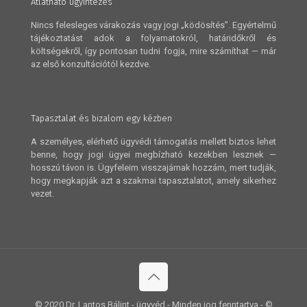
Átlátható ügyintézés
Nincs felesleges várakozás vagy jogi „ködösítés”. Egyértelmű
tájékoztatást adok a folyamatokról, határidőkről és
költségekről, így pontosan tudni fogja, mire számíthat — már
az első konzultációtól kezdve.
Tapasztalat és bizalom egy kézben
A személyes, elérhető ügyvédi támogatás mellett biztos lehet
benne, hogy jogi ügyei megbízható kezekben lesznek —
hosszú távon is. Ügyfeleim visszajárnak hozzám, mert tudják,
hogy megkapják azt a szakmai tapasztalatot, amely sikerhez
vezet.
© 2020 Dr. Lantos Bálint - ügyvéd - Minden jog fenntartva - ©