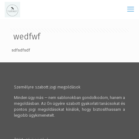
wedfwf
sdfsdfsdf
Személyre szabott jogi megoldások
Minden ügy más — nem sablonokban gondolkodom, hanem a
megoldásban. Az Ön ügyére szabott gyakorlati tanácsokat és
pontos jogi megoldásokat kínálok, hogy biztosíthassam a
legjobb ügykimenetelt.